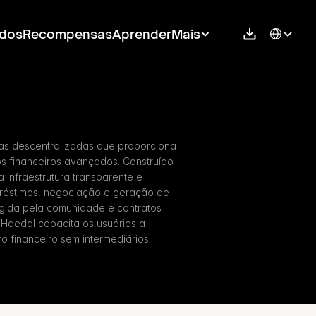
Select Langu
dos
Recompensas
Aprender
Mais
as descentralizadas que proporciona 
s financeiros avançados. Construído 
infraestrutura transparente e 
réstimos, negociação e geração de 
gida pela comunidade e contratos 
 Haedal capacita os usuários a 
o financeiro sem intermediários.