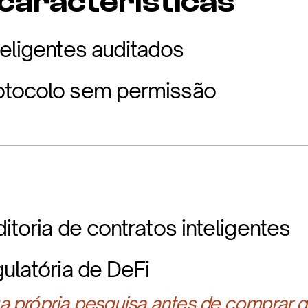
 características
teligentes auditados
otocolo sem permissão
itoria de contratos inteligentes
gulatória de DeFi
 própria pesquisa antes de comprar q