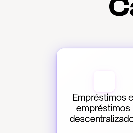
C
Empréstimos e
empréstimos 
descentralizad