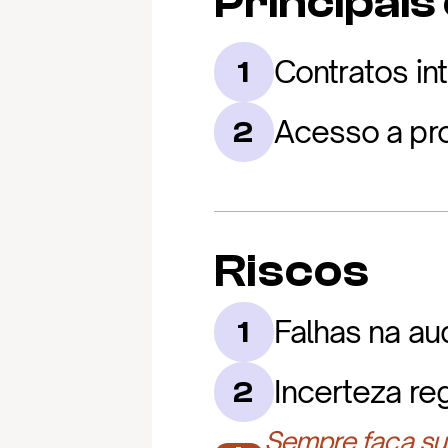
Principais
Contratos in
1
Acesso a pr
2
Riscos
Falhas na aud
1
Incerteza re
2
Sempre faça sua