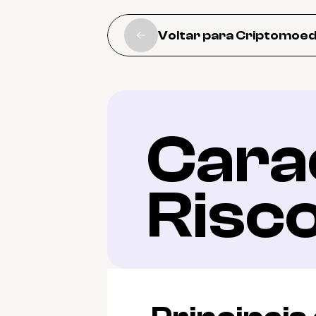
Voltar para Criptomoe
Carac
Risc