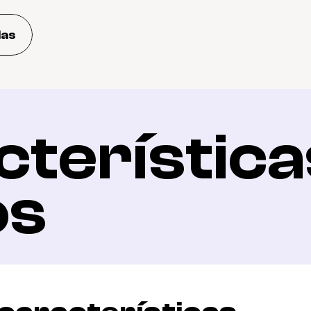
das
terísticas
os