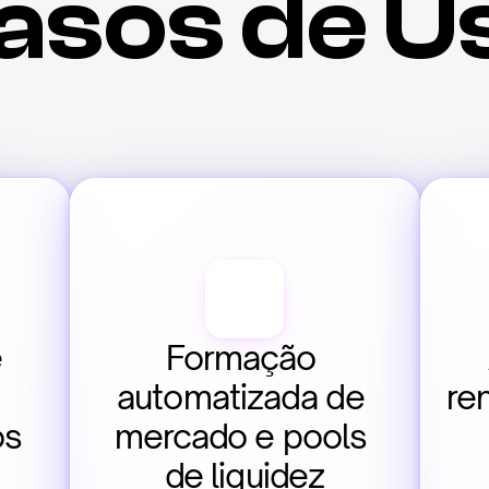
asos de U
 
Formação 
automatizada de 
re
os
mercado e pools 
de liquidez