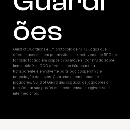
Guardi
ões
Guild of Guardians é um protocolo de NFT / Jogos que 
oferece acesso sem permissão a um metaverso de RPG de 
fantasia focado em dispositivos móveis. Construído sobre 
Immutable X, o GOG oferece uma infraestrutura 
transparente e envolvente para jogo cooperativo e 
negociação de ativos. Com uma enorme base de 
jogadores, Guild of Guardians capacita os jogadores a 
transformar sua paixão em recompensas tangíveis sem 
intermediários.