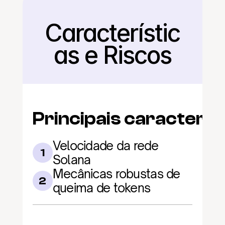
Característic
Voltar
as e Riscos
Principais caracterís
Velocidade da rede 
1
Solana
Mecânicas robustas de 
2
queima de tokens