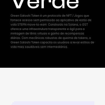
Verde
Green Satoshi Token é um protocolo de NFT / Jogos que 
fornece acesso sem permissão ao aplicativo de estilo de 
vida STEPN move-to-earn. Construído na Solana, o GST 
oferece uma infraestrutura transparente e ágil para a 
mintagem de tênis virtuais e ganho de recompensas 
diárias. Com mecânicas robustas de queima de tokens, o 
Green Satoshi Token capacita os usuários a levar estilos de 
vida mais saudáveis sem intermediários.