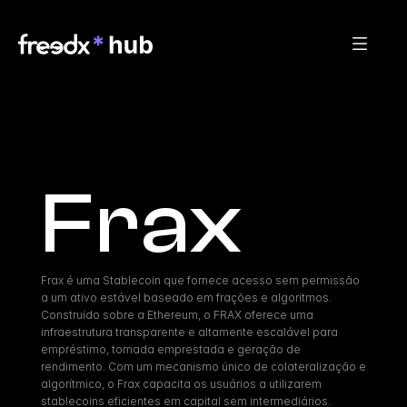
Frax
Frax é uma Stablecoin que fornece acesso sem permissão 
a um ativo estável baseado em frações e algoritmos. 
Construído sobre a Ethereum, o FRAX oferece uma 
infraestrutura transparente e altamente escalável para 
empréstimo, tomada emprestada e geração de 
rendimento. Com um mecanismo único de colateralização e 
algorítmico, o Frax capacita os usuários a utilizarem 
stablecoins eficientes em capital sem intermediários.