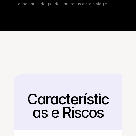
intermediários de grandes empresas de tecnologia.
Característic
Voltar
as e Riscos