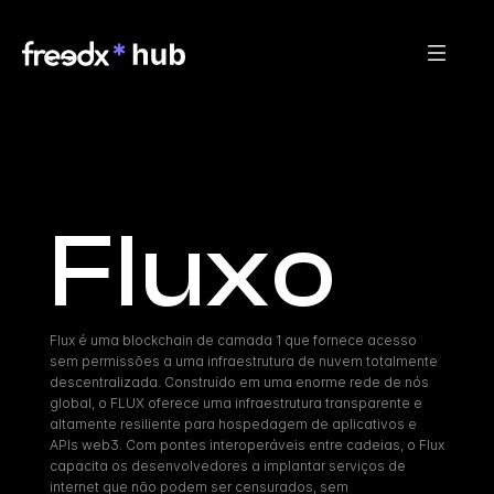
Fluxo
Flux é uma blockchain de camada 1 que fornece acesso 
sem permissões a uma infraestrutura de nuvem totalmente 
descentralizada. Construído em uma enorme rede de nós 
global, o FLUX oferece uma infraestrutura transparente e 
altamente resiliente para hospedagem de aplicativos e 
APIs web3. Com pontes interoperáveis entre cadeias, o Flux 
capacita os desenvolvedores a implantar serviços de 
internet que não podem ser censurados, sem 