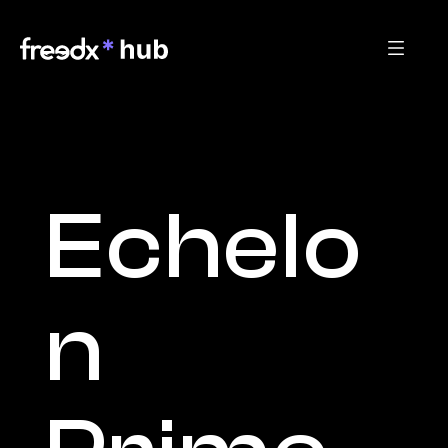
Echelo
n 