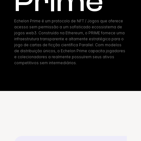
Prime
Echelon Prime é um protocolo de NFT / Jogos que oferece 
acesso sem permissão a um sofisticado ecossistema de 
jogos web3. Construído na Ethereum, o PRIME fornece uma 
infraestrutura transparente e altamente estratégica para o 
jogo de cartas de ficção científica Parallel. Com modelos 
de distribuição únicos, o Echelon Prime capacita jogadores 
e colecionadores a realmente possuírem seus ativos 
competitivos sem intermediários.