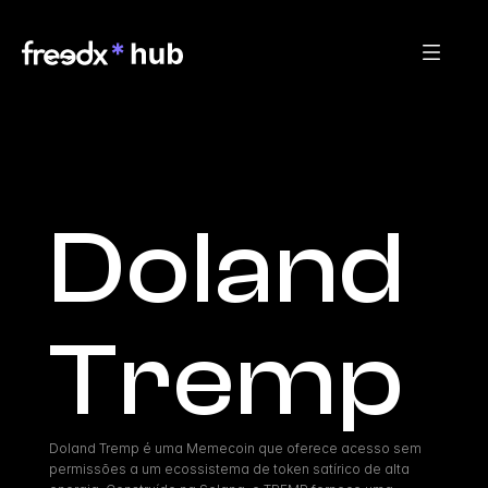
Doland 
Tremp
Doland Tremp é uma Memecoin que oferece acesso sem 
permissões a um ecossistema de token satírico de alta 