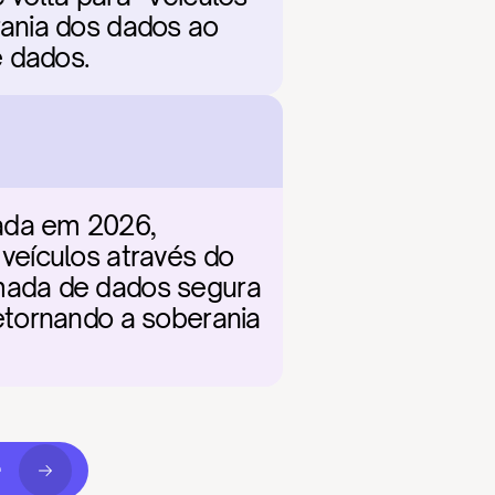
ania dos dados ao 
e dados.
da em 2026, 
eículos através do 
mada de dados segura 
etornando a soberania 
r