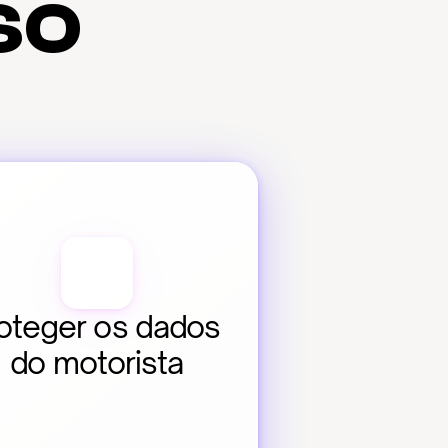
so
oteger os dados 
do motorista