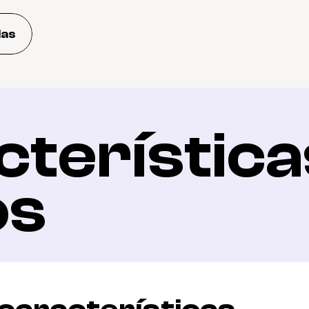
das
terísticas
os