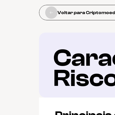
Voltar para Criptomoe
Carac
Risc