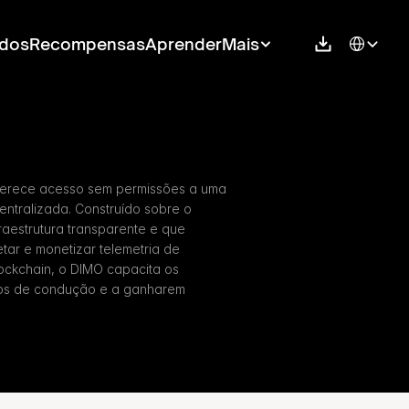
Select Langu
dos
Recompensas
Aprender
Mais
ferece acesso sem permissões a uma 
tralizada. Construído sobre o 
aestrutura transparente e que 
tar e monetizar telemetria de 
ockchain, o DIMO capacita os 
dos de condução e a ganharem 