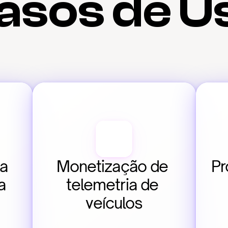
asos de U
a 
Monetização de 
Pr
a
telemetria de 
veículos