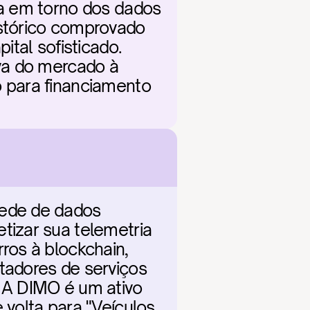
a em torno dos dados 
stórico comprovado 
tal sofisticado. 
va do mercado à 
 para financiamento 
ede de dados 
izar sua telemetria 
os à blockchain, 
adores de serviços 
 A DIMO é um ativo 
volta para "Veículos 