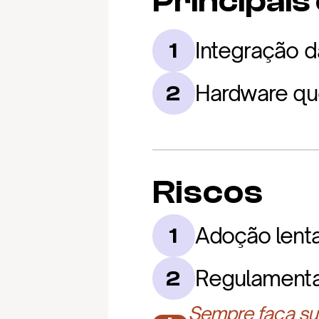
Principais
Integração d
1
Hardware que
2
Riscos
Adoção lent
1
Regulamenta
2
Sempre faça sua