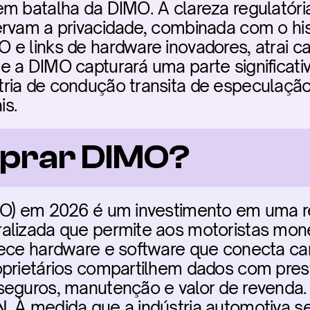
em batalha da DIMO. A clareza regulatóri
ervam a privacidade, combinada com o hi
e links de hardware inovadores, atrai capi
e a DIMO capturará uma parte significati
ria de condução transita de especulação
is.
prar DIMO?
MO) em 2026 é um investimento em uma r
alizada que permite aos motoristas monet
ece hardware e software que conecta carr
oprietários compartilhem dados com prest
seguros, manutenção e valor de revenda.
 À medida que a indústria automotiva se 