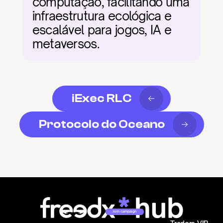
computação, facilitando uma 
infraestrutura ecológica e 
escalável para jogos, IA e 
metaversos.
iExec RLC
Protocolo do Oceano
Join campaign