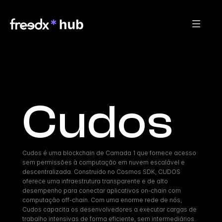
Cudos
Cudos é uma blockchain de Camada 1 que fornece acesso 
sem permissões à computação em nuvem escalável e 
descentralizada. Construído no Cosmos SDK, CUDOS 
oferece uma infraestrutura transparente e de alto 
desempenho para conectar aplicativos on-chain com 
computação off-chain. Com uma enorme rede de nós, 
Cudos capacita os desenvolvedores a executar cargas de 
trabalho intensivas de forma eficiente, sem intermediários.