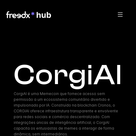
CorgiAI
CorgiAI é uma Memecoin que fornece acesso sem 
permissão a um ecossistema comunitário divertido e 
impulsionado por IA. Construído na blockchain Cronos, o 
CORGIAI oferece infraestrutura transparente e envolvente 
para redes sociais e comércio descentralizado. Com 
integrações únicas de inteligência artificial, o CorgiAI 
capacita os entusiastas de memes a interagir de forma 
dinâmica, sem intermediários.