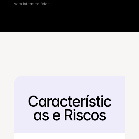
sem intermediários.
Característic
Voltar
as e Riscos