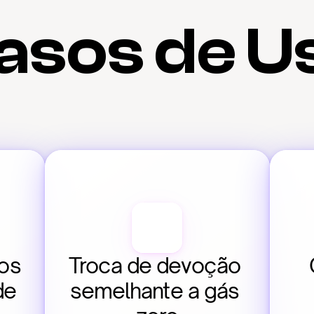
asos de U
s 
Troca de devoção 
de
semelhante a gás 