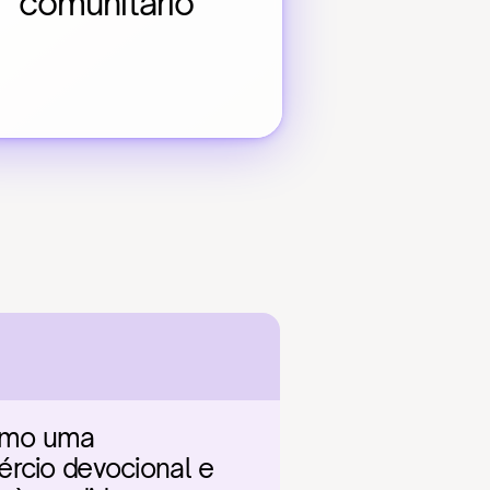
comunitário
omo uma 
rcio devocional e 