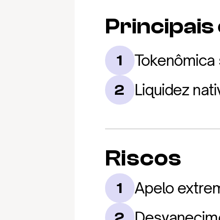
Principais
Tokenômica s
1
Liquidez nati
2
Riscos
Apelo extre
1
Desvanecimen
2