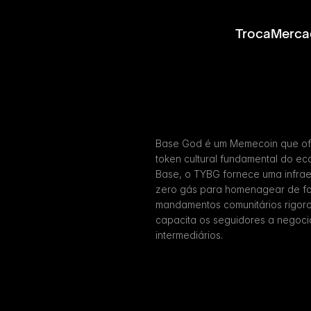
Troca
Merca
Base God é um Memecoin que of
token cultural fundamental do ec
Base, o TYBG fornece uma infraes
zero gás para homenagear de for
mandamentos comunitários rigor
capacita os seguidores a negoci
intermediários.