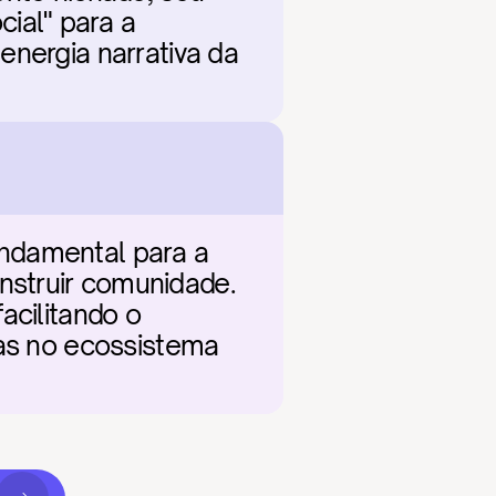
al" para a 
nergia narrativa da 
ndamental para a 
struir comunidade. 
cilitando o 
cas no ecossistema 