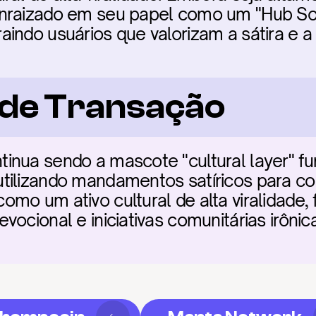
nraizado em seu papel como um "Hub Soci
indo usuários que valorizam a sátira e a e
a de Transação
inua sendo a mascote "cultural layer" fu
tilizando mandamentos satíricos para con
o um ativo cultural de alta viralidade, fa
vocional e iniciativas comunitárias irôni