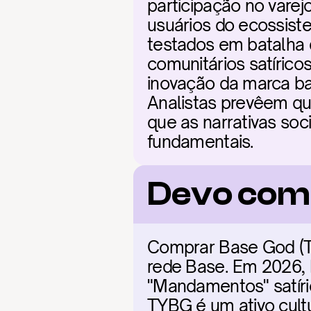
participação no varej
usuários do ecossist
testados em batalha 
comunitários satíric
inovação da marca ba
Analistas prevêem que
que as narrativas soc
fundamentais.
Devo com
Comprar Base God (TY
rede Base. Em 2026,
"Mandamentos" satíri
TYBG é um ativo cultu