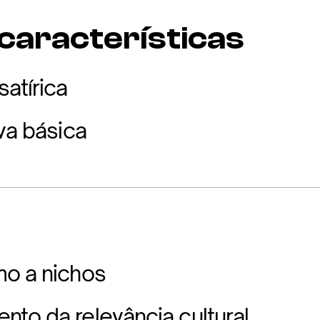
 características
atírica
va básica
mo a nichos
to da relevância cultural