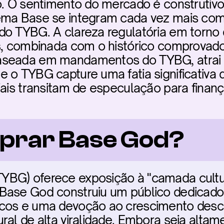
o. O sentimento do mercado é construtivo
ema Base se integram cada vez mais com 
do TYBG. A clareza regulatória em torno 
os, combinada com o histórico comprovado
seada em mandamentos do TYBG, atrai cap
 o TYBG capture uma fatia significativa 
iais transitam de especulação para finança
prar Base God?
BG) oferece exposição à "camada cultur
 Base God construiu um público dedicad
cos e uma devoção ao crescimento descen
ral de alta viralidade. Embora seja altame