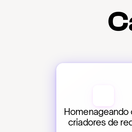
C
Homenageando o
criadores de re