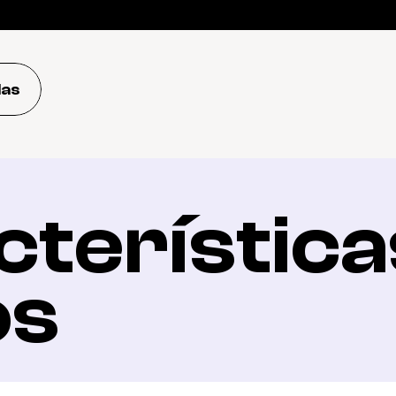
das
terísticas
os