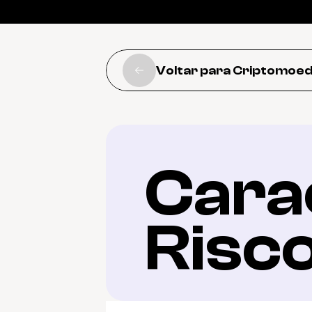
Voltar para Criptomoe
Carac
Risc