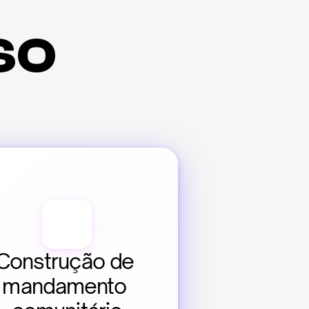
so
Construção de 
mandamento 