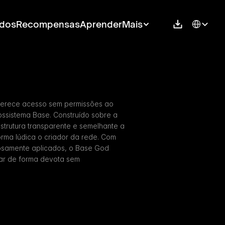
Select Langu
dos
Recompensas
Aprender
Mais
erece acesso sem permissões ao 
ossistema Base. Construído sobre a 
trutura transparente e semelhante a 
ma lúdica o criador da rede. Com 
osamente aplicados, o Base God 
ar de forma devota sem 