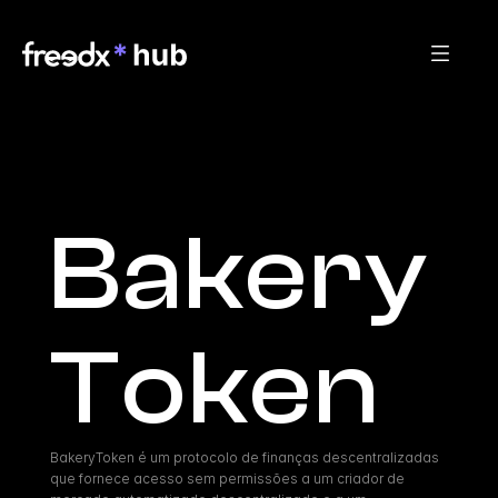
Bakery
Token
BakeryToken é um protocolo de finanças descentralizadas 
que fornece acesso sem permissões a um criador de 