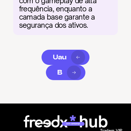
com o gameplay de alta 
frequência, enquanto a 
camada base garante a 
segurança dos ativos.
Uau
B
Join campaign
Traders VIP