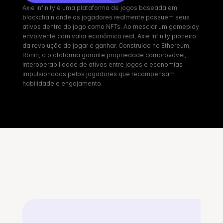
Axie Infinity é uma plataforma de jogos baseada em 
blockchain onde os jogadores realmente possuem seus 
ativos dentro do jogo como NFTs. Ao mesclar um gameplay 
envolvente com valor econômico real, Axie Infinity pioneiro 
da revolução de jogar e ganhar. Construído no Ethereum, 
Ronin, a plataforma garante propriedade comprovável, 
interoperabilidade de ativos entre jogos e economias 
impulsionadas pelos jogadores que recompensam 
habilidade e engajamento.