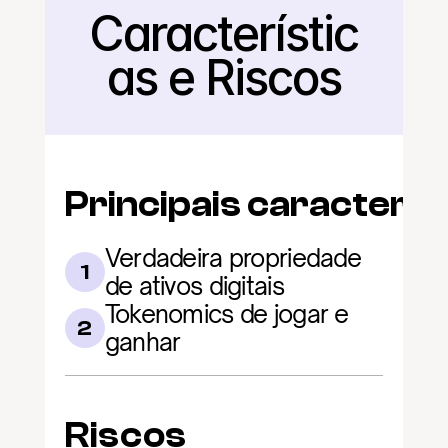
Característic
Voltar
as e Riscos
Principais caracterís
Verdadeira propriedade 
1
de ativos digitais
Tokenomics de jogar e 
2
ganhar
Riscos