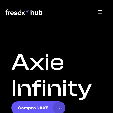
Axie 
Infinity
Compre $AXS