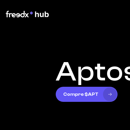
Apto
Compre $APT