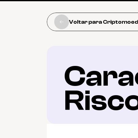
Voltar para Criptomoe
Carac
Risc