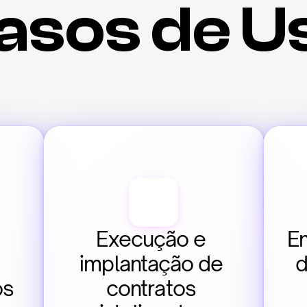
asos de U
Execução e 
Em
implantação de 
d
os
contratos 