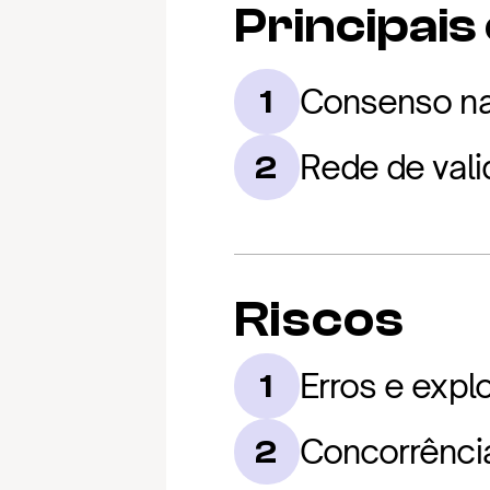
Principais
Consenso na
1
Rede de vali
2
Riscos
Erros e expl
1
Concorrênci
2