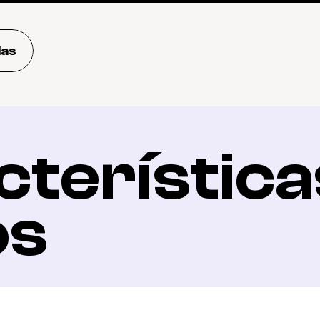
das
terísticas
os