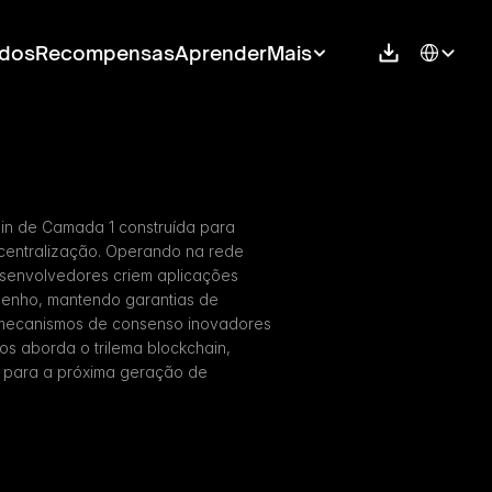
Select Langu
dos
Recompensas
Aprender
Mais
in de Camada 1 construída para 
centralização. Operando na rede 
senvolvedores criem aplicações 
enho, mantendo garantias de 
 mecanismos de consenso inovadores 
os aborda o trilema blockchain, 
 para a próxima geração de 