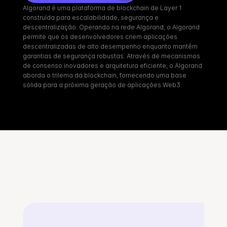
Algorand é uma plataforma de blockchain de Layer 1 
construída para escalabilidade, segurança e 
descentralização. Operando na rede Algorand, o Algorand 
permite que os desenvolvedores criem aplicações 
descentralizadas de alto desempenho enquanto mantêm 
garantias de segurança robustas. Através de mecanismos 
de consenso inovadores e arquitetura eficiente, o Algorand 
aborda o trilema da blockchain, fornecendo uma base 
sólida para a próxima geração de aplicações Web3.