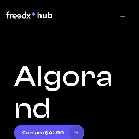
Algora
nd
Compre $ALGO