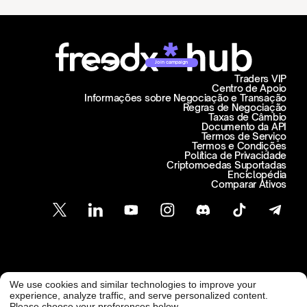
Join campaign
Traders VIP
Centro de Apoio
Informações sobre Negociação e Transação
Regras de Negociação
Taxas de Câmbio
Documento da API
Termos de Serviço
Termos e Condições
Política de Privacidade
Criptomoedas Suportadas
Enciclopédia
Comparar Ativos
Atendimento ao Cliente
We use cookies and similar technologies to improve your
@ Freedx 2026
support@freedx.com
experience, analyze traffic, and serve personalized content.
Please choose your preferences below.