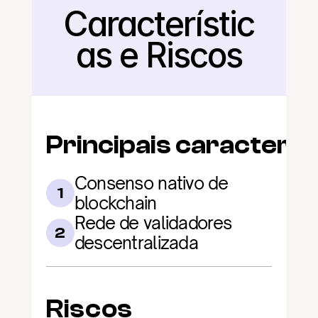
Característic
Voltar
as e Riscos
Principais caracterís
Consenso nativo de 
1
blockchain
Rede de validadores 
2
descentralizada
Riscos