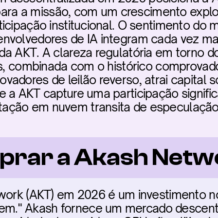
a para a missão, com um crescimento explo
icipação institucional. O sentimento do m
nvolvedores de IA integram cada vez mai
a AKT. A clareza regulatória em torno do
dos, combinada com o histórico comprovad
dores de leilão reverso, atrai capital so
 a AKT capture uma participação signific
ção em nuvem transita de especulação p
prar a Akash Netw
twork (AKT) em 2026 é um investimento no
." Akash fornece um mercado descentra