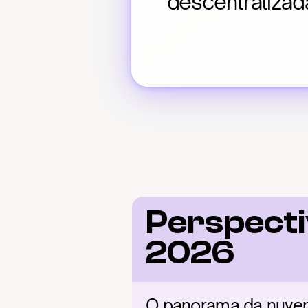
descentralizad
Perspecti
2026
O panorama da nuvem