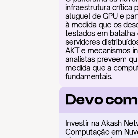
infraestrutura crític
aluguel de GPU e part
à medida que os dese
testados em batalha d
servidores distribuí
AKT e mecanismos inova
analistas preveem que
medida que a computa
fundamentais.
Devo com
Investir na Akash Ne
Computação em Nuvem