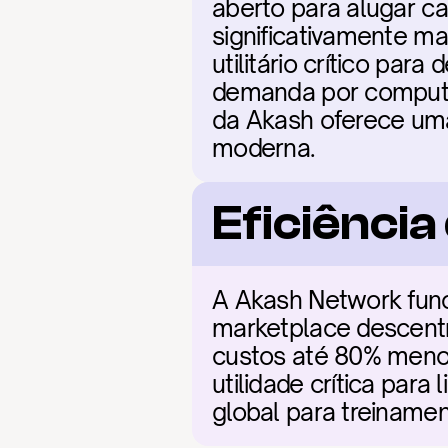
aberto para alugar ca
significativamente m
utilitário crítico par
demanda por computa
da Akash oferece uma 
moderna.
Eficiênci
A Akash Network func
marketplace descent
custos até 80% menor
utilidade crítica par
global para treinam