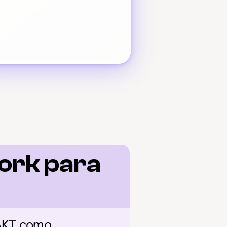
rk para 
AKT como 