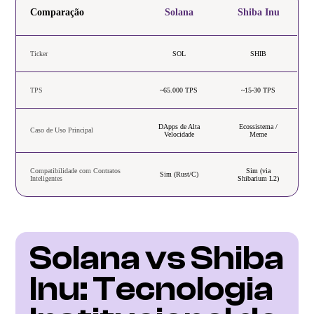
Comparação
Solana
Shiba Inu
Ticker
SOL
SHIB
TPS
~65.000 TPS
~15-30 TPS
DApps de Alta
Ecossistema /
Caso de Uso Principal
Velocidade
Meme
Compatibilidade com Contratos
Sim (via
Sim (Rust/C)
Inteligentes
Shibarium L2)
Solana vs Shiba 
Inu: Tecnologia 