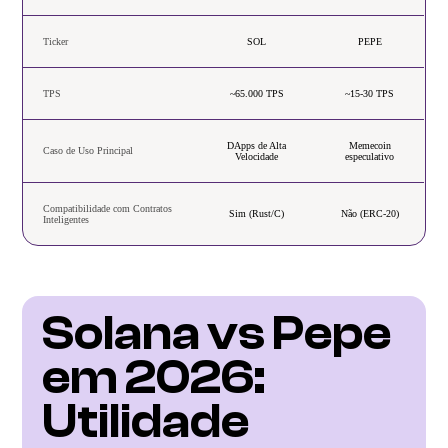
Ticker
SOL
PEPE
TPS
~65.000 TPS
~15-30 TPS
DApps de Alta
Memecoin
Caso de Uso Principal
Velocidade
especulativo
Compatibilidade com Contratos
Sim (Rust/C)
Não (ERC-20)
Inteligentes
Solana vs Pepe 
em 2026: 
Utilidade 