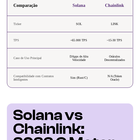
Comparação
Solana
Chainlink
Ticker
SOL
LINK
TPS
~65.000 TPS
~15-30 TPS
DApps de Alta
Oráculos
Caso de Uso Principal
Velocidade
Descentralizados
Compatibilidade com Contratos
N/A (Token
Sim (Rust/C)
Inteligentes
Oracle)
Solana vs 
Chainlink: 