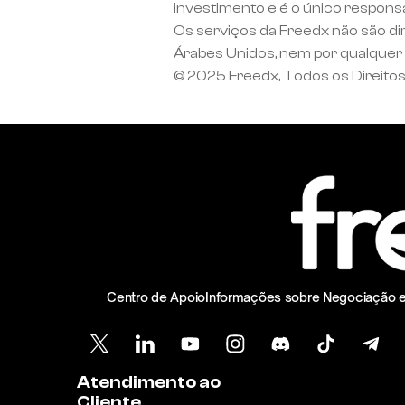
investimento e é o único respons
Os serviços da Freedx não são di
Árabes Unidos, nem por qualquer p
© 2025 Freedx, Todos os Direito
Centro de Apoio
Informações sobre Negociação 
Atendimento ao 
Cliente