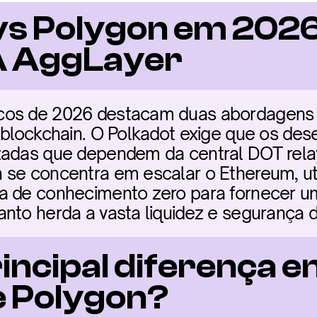
vs Polygon em 2026:
A AggLayer
os de 2026 destacam duas abordagens di
 blockchain. O Polkadot exige que os des
zadas que dependem da central DOT relay
 se concentra em escalar o Ethereum, uti
a de conhecimento zero para fornecer um
anto herda a vasta liquidez e segurança 
rincipal diferença en
e Polygon?