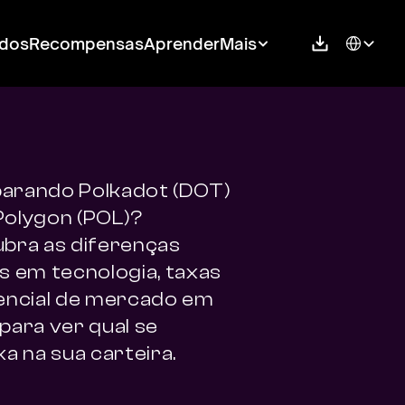
Select Langu
dos
Recompensas
Aprender
Mais
rando Polkadot (DOT) 
olygon (POL)? 
bra as diferenças 
s em tecnologia, taxas 
encial de mercado em 
para ver qual se 
xa na sua carteira.