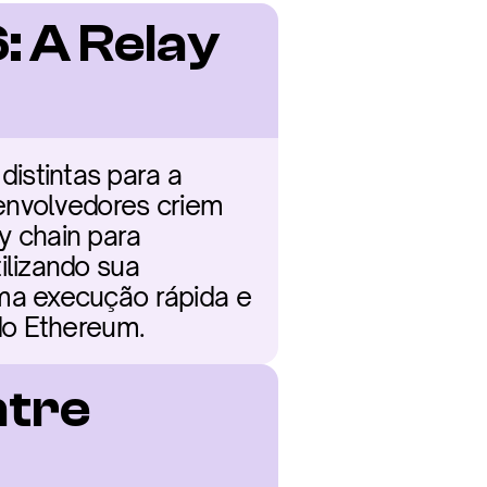
 A Relay 
stintas para a 
envolvedores criem 
 chain para 
lizando sua 
a execução rápida e 
do Ethereum.
tre 