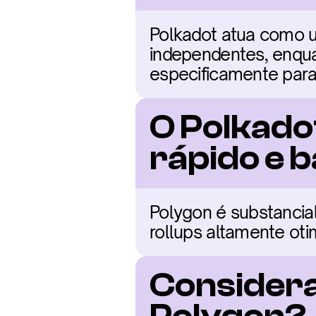
Polkadot atua como u
independentes, enqu
especificamente para
O Polkadot
rápido e 
Polygon é substancialm
rollups altamente ot
Consideraç