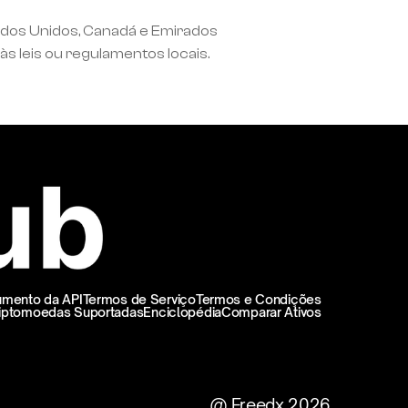
ados Unidos, Canadá e Emirados 
às leis ou regulamentos locais.
mento da API
Termos de Serviço
Termos e Condições
iptomoedas Suportadas
Enciclopédia
Comparar Ativos
@ Freedx 2026