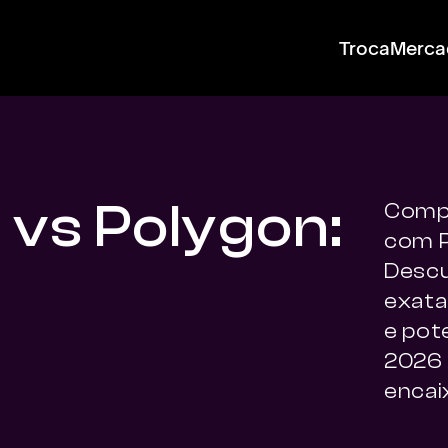
Troca
Merca
 vs Polygon:
Compa
com P
Descu
exata
e pot
2026 
encai