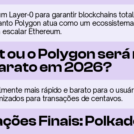
m Layer-0 para garantir blockchains tota
anto Polygon atua como um ecossistema 
 escalar Ethereum.
 ou o Polygon será 
barato em 2026?
ente mais rápido e barato para o usuário 
imizados para transações de centavos.
ões Finais: Polkado