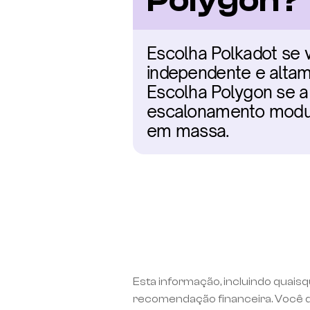
Polygon?
Escolha Polkadot se v
independente e altam
Escolha Polygon se a
escalonamento modul
em massa.
Esta informação, incluindo quaisq
recomendação financeira. Você d