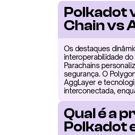
Polkadot 
Chain vs 
Os destaques dinâmic
interoperabilidade do
Parachains personali
segurança. O Polygon
AggLayer e tecnologi
interconectada, enqu
Qual é a p
Polkadot 