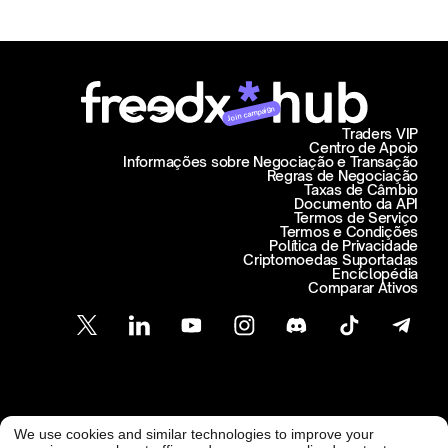
Join campaign
Traders VIP
Centro de Apoio
Informações sobre Negociação e Transação
Regras de Negociação
Taxas de Câmbio
Documento da API
Termos de Serviço
Termos e Condições
Política de Privacidade
Criptomoedas Suportadas
Enciclopédia
Comparar Ativos
Atendimento ao Cliente
We use cookies and similar technologies to improve your
support@freedx.com