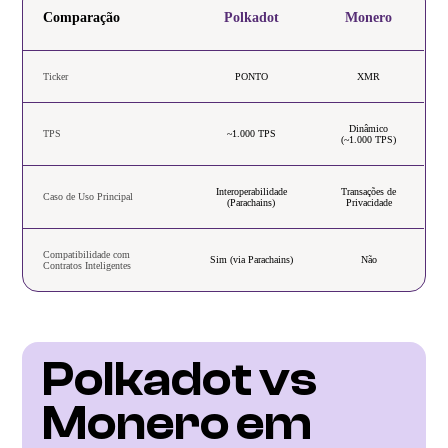
Comparação
Polkadot
Monero
Ticker
PONTO
XMR
Dinâmico
TPS
~1.000 TPS
(~1.000 TPS)
Interoperabilidade
Transações de
Caso de Uso Principal
(Parachains)
Privacidade
Compatibilidade com
Sim (via Parachains)
Não
Contratos Inteligentes
Polkadot vs 
Monero em 