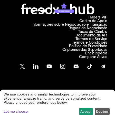
Join campaign
Traders VIP
Centro de Apoio
Informações sobre Negociação e Transação
Regras de Negociação
Taxas de Câmbio
Documento da API
Termos de Serviço
Termos e Condições
Política de Privacidade
Criptomoedas Suportadas
Enciclopédia
Comparar Ativos
Atendimento ao Cliente
We use cookies and similar technologies to improve your
@ Freedx 2026
support@freedx.com
experience, analyze traffic, and serve personalized content.
Please choose your preferences below.
Let me choose
Accept
Decline