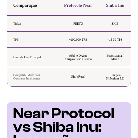
Comparação
Protocolo Near
Shiba Inu
Ticker
PERTO
SHIB
TPS
~100.000 TPS
~15-30 TPS
Web3 e DApps
Ecossistema /
Caso de Uso Principal
Amigáveis ao Usuário
Meme
Compatibilidade com
Sim (via
Sim (Rust)
Contratos Inteligentes
Shibarium L2)
Near Protocol 
vs Shiba Inu: 