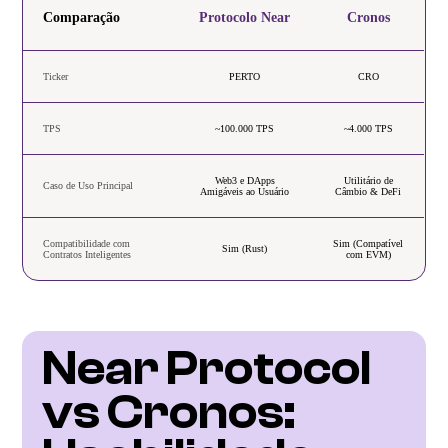
Comparação
Protocolo Near
Cronos
Ticker
PERTO
CRO
TPS
~100.000 TPS
~4.000 TPS
Web3 e DApps
Utilitário de
Caso de Uso Principal
Amigáveis ao Usuário
Câmbio & DeFi
Compatibilidade com
Sim (Compatível
Sim (Rust)
Contratos Inteligentes
com EVM)
Near Protocol 
vs Cronos: 