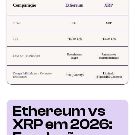
Comparação
Ethereum
XRP
Ticker
ETH
XRP
TPS
~15-30 TPS
~1.500 TPS
Ecossistema
Pagamentos
Caso de Uso Principal
DApp
Transfronteiriços
Compatibilidade com Contratos
Limitado
Sim (Solidity)
Inteligentes
(Sidechains/Ganchos)
Ethereum vs 
XRP em 2026: 