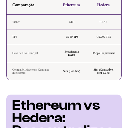
Comparação
Ethereum
Hedera
Ticker
ETH
HBAR
TPS
~15-30 TPS
~10.000 TPS
Ecossistema
Caso de Uso Principal
DApps Empresariais
DApp
Compatibilidade com Contratos
Sim (Compatível
Sim (Solidity)
Inteligentes
com EVM)
Ethereum vs 
Hedera: 