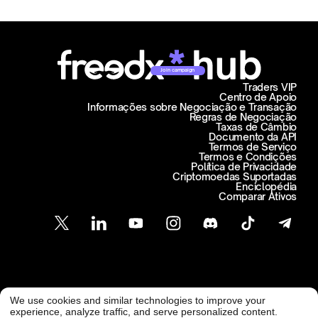
Join campaign
Traders VIP
Centro de Apoio
Informações sobre Negociação e Transação
Regras de Negociação
Taxas de Câmbio
Documento da API
Termos de Serviço
Termos e Condições
Política de Privacidade
Criptomoedas Suportadas
Enciclopédia
Comparar Ativos
Atendimento ao Cliente
We use cookies and similar technologies to improve your
@ Freedx 2026
support@freedx.com
experience, analyze traffic, and serve personalized content.