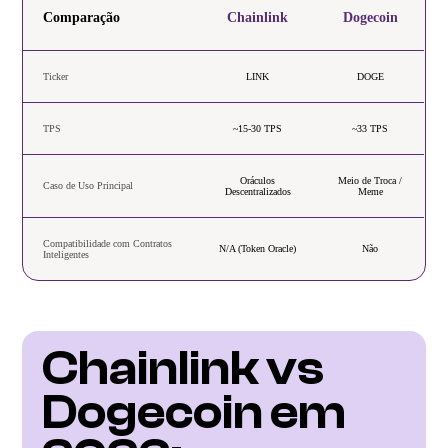
Comparação
Chainlink
Dogecoin
Ticker
LINK
DOGE
TPS
~15-30 TPS
~33 TPS
Oráculos
Meio de Troca /
Caso de Uso Principal
Descentralizados
Meme
Compatibilidade com Contratos
N/A (Token Oracle)
Não
Inteligentes
Chainlink vs 
Dogecoin em 