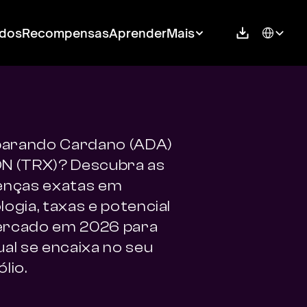
Select Langu
dos
Recompensas
Aprender
Mais
rando Cardano (ADA) 
N (TRX)? Descubra as 
enças exatas em 
ogia, taxas e potencial 
rcado em 2026 para 
al se encaixa no seu 
lio.