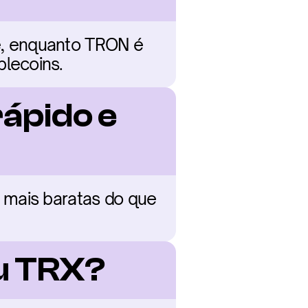
, enquanto TRON é 
lecoins.
pido e 
 mais baratas do que 
ou TRX?