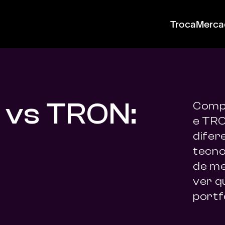
Troca
Merca
 vs TRON:
Compa
e TRO
difer
tecnol
de me
ver qu
portfó