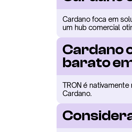
Cardano foca em solu
um hub comercial oti
Cardano o
barato e
TRON é nativamente m
Cardano.
Considera