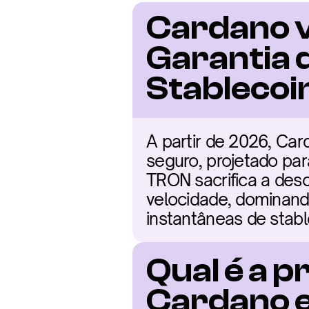
Cardano v
Garantia 
Stablecoi
A partir de 2026, Ca
seguro, projetado par
TRON sacrifica a desc
velocidade, dominand
instantâneas de stab
Qual é a p
Cardano 