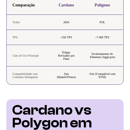
Comparação
Cardano
Polígono
Ticker
ADA
POL
TPS
~250 TPS
~7.000 TPS
DApps
Escalonamento do
Caso de Uso Principal
Revisados por
Ethereum (AggLayer)
Pares
Compatibilidade com
Sim
Sim (Compatível com
Contratos Inteligentes
(Haskell/Plutus)
EVM)
Cardano vs 
Polygon em 