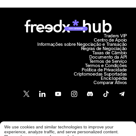
Join campaign
Traders VIP
Centro de Apoio
Informações sobre Negociação e Transação
Regras de Negociação
Taxas de Câmbio
Documento da API
Termos de Serviço
Termos e Condições
Política de Privacidade
Criptomoedas Suportadas
Enciclopédia
Comparar Ativos
Atendimento ao Cliente
We use cookies and similar technologies to improve your
@ Freedx 2026
support@freedx.com
experience, analyze traffic, and serve personalized content.