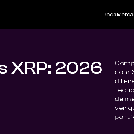
Troca
Merca
vs XRP: 2026
Compa
com X
difer
tecnol
de me
ver q
portfó