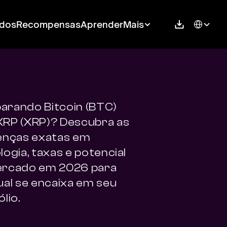
Select Langu
dos
Recompensas
Aprender
Mais
rando Bitcoin (BTC) 
RP (XRP)? Descubra as 
enças exatas em 
ogia, taxas e potencial 
rcado em 2026 para 
ual se encaixa em seu 
lio.