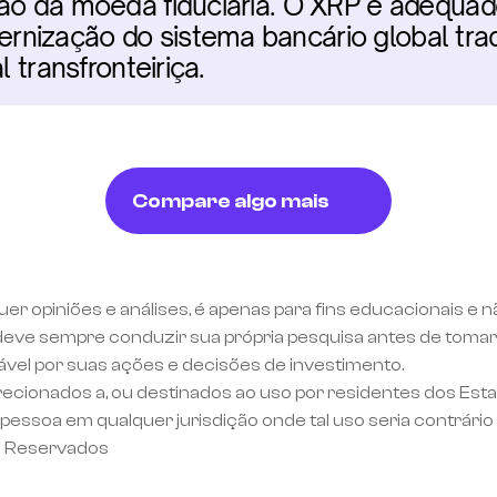
ão da moeda fiduciária. O XRP é adequado
nização do sistema bancário global tradi
l transfronteiriça.
Compare algo mais
uer opiniões e análises, é apenas para fins educacionais e 
eve sempre conduzir sua própria pesquisa antes de tomar 
ável por suas ações e decisões de investimento.
recionados a, ou destinados ao uso por residentes dos Est
essoa em qualquer jurisdição onde tal uso seria contrário 
s Reservados