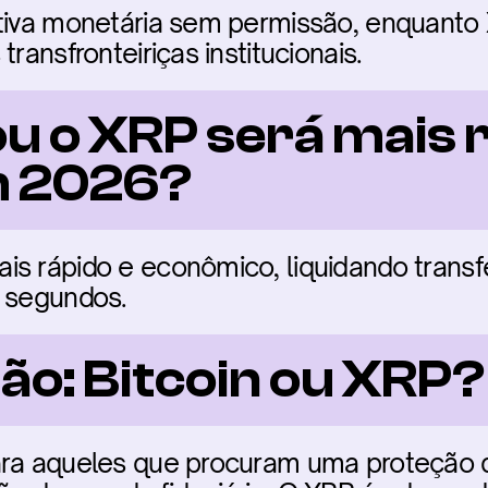
ativa monetária sem permissão, enquanto
transfronteiriças institucionais.
ou o XRP será mais r
m 2026?
s rápido e econômico, liquidando transfe
5 segundos.
ão: Bitcoin ou XRP?
ara aqueles que procuram uma proteção d