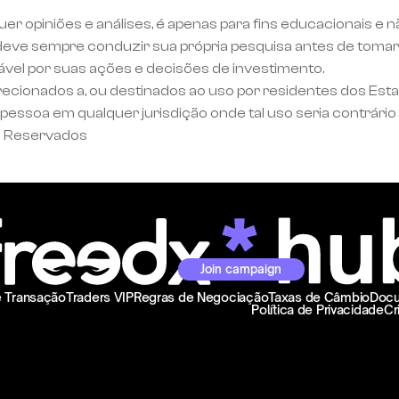
uer opiniões e análises, é apenas para fins educacionais e 
eve sempre conduzir sua própria pesquisa antes de tomar 
ável por suas ações e decisões de investimento.
recionados a, ou destinados ao uso por residentes dos Est
essoa em qualquer jurisdição onde tal uso seria contrário 
s Reservados
Join campaign
e Transação
Traders VIP
Regras de Negociação
Taxas de Câmbio
Docu
Política de Privacidade
Cr