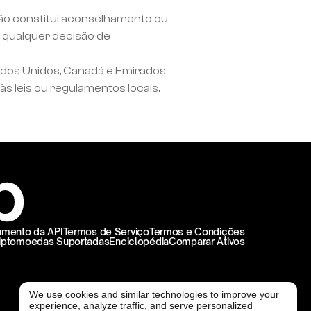
não constitui aconselhamento ou 
qualquer decisão de 
ados Unidos, Canadá e Emirados 
às leis ou regulamentos locais.
mento da API
Termos de Serviço
Termos e Condições
iptomoedas Suportadas
Enciclopédia
Comparar Ativos
We use cookies and similar technologies to improve your
experience, analyze traffic, and serve personalized