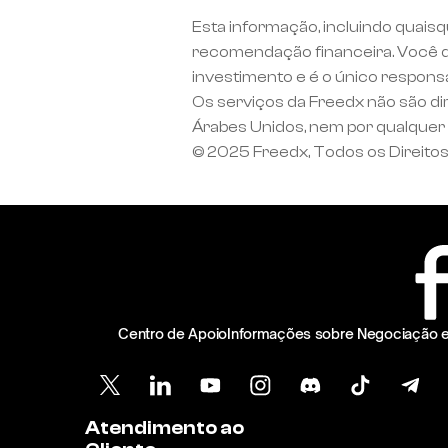
Esta informação, incluindo quaisq
recomendação financeira. Você d
investimento e é o único respons
Os serviços da Freedx não são di
Árabes Unidos, nem por qualquer p
© 2025 Freedx, Todos os Direito
Centro de Apoio
Informações sobre Negociação 
Atendimento ao 