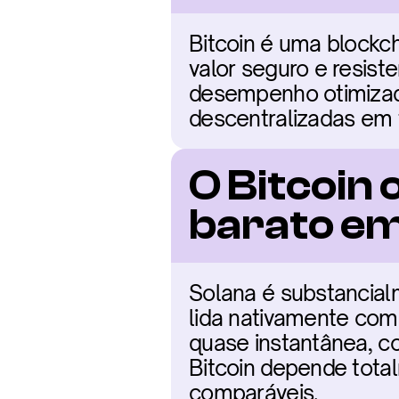
Bitcoin é uma blockc
valor seguro e resist
desempenho otimizada
descentralizadas em 
O Bitcoin 
barato e
Solana é substancial
lida nativamente com
quase instantânea, c
Bitcoin depende tota
comparáveis.