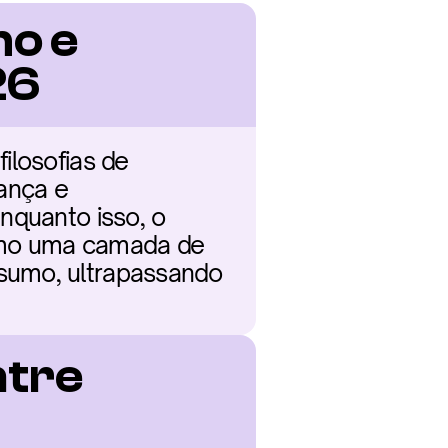
o e 
26
losofias de 
ança e 
nquanto isso, o 
omo uma camada de 
sumo, ultrapassando 
.
tre 