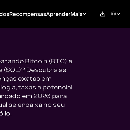
Select Langu
dos
Recompensas
Aprender
Mais
rando Bitcoin (BTC) e 
a (SOL)? Descubra as 
enças exatas em 
ogia, taxas e potencial 
rcado em 2026 para 
al se encaixa no seu 
lio.