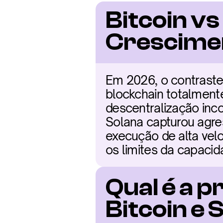
Bitcoin v
Crescime
Em 2026, o contraste 
blockchain totalmente
descentralização inco
Solana capturou agr
execução de alta vel
os limites da capacid
Qual é a p
Bitcoin e 