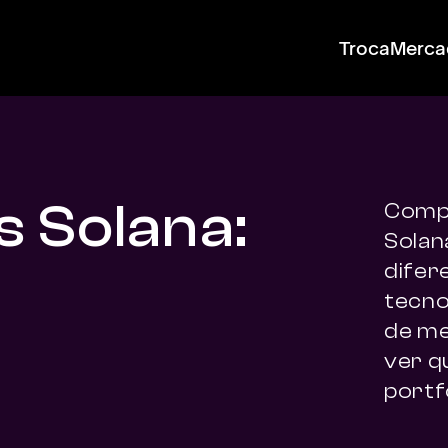
Troca
Merca
s Solana:
Compa
Solan
difer
tecnol
de me
ver qu
portfó