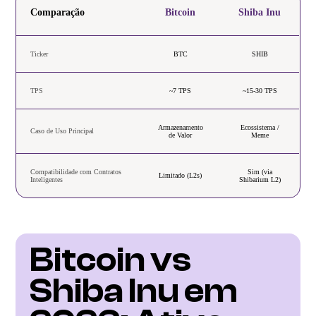
Comparação
Bitcoin
Shiba Inu
Ticker
BTC
SHIB
TPS
~7 TPS
~15-30 TPS
Armazenamento
Ecossistema /
Caso de Uso Principal
de Valor
Meme
Compatibilidade com Contratos
Sim (via
Limitado (L2s)
Inteligentes
Shibarium L2)
Bitcoin vs 
Shiba Inu em 