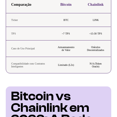
Comparação
Bitcoin
Chainlink
Ticker
BTC
LINK
TPS
~7 TPS
~15-30 TPS
Armazenamento
Oráculos
Caso de Uso Principal
de Valor
Descentralizados
Compatibilidade com Contratos
N/A (Token
Limitado (L2s)
Inteligentes
Oracle)
Bitcoin vs 
Chainlink em 