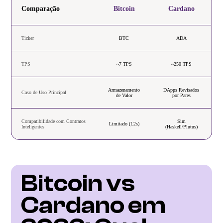
Comparação
Bitcoin
Cardano
Ticker
BTC
ADA
TPS
~7 TPS
~250 TPS
Armazenamento
DApps Revisados
Caso de Uso Principal
de Valor
por Pares
Compatibilidade com Contratos
Sim
Limitado (L2s)
Inteligentes
(Haskell/Plutus)
Bitcoin vs 
Cardano em 