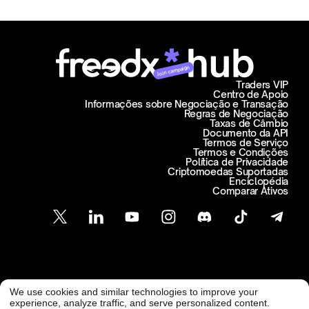
Join campaign
Traders VIP
Centro de Apoio
Informações sobre Negociação e Transação
Regras de Negociação
Taxas de Câmbio
Documento da API
Termos de Serviço
Termos e Condições
Política de Privacidade
Criptomoedas Suportadas
Enciclopédia
Comparar Ativos
Atendimento ao Cliente
We use cookies and similar technologies to improve your
@ Freedx 2026
support@freedx.com
experience, analyze traffic, and serve personalized content.