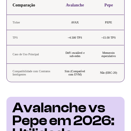
Comparação
Avalanche
Pepe
Ticker
AVAX
PEPE
TPS
~4.500 TPS
~15-30 TPS
DeFi escalável e
Memecoin
Caso de Uso Principal
sub-redes
especulativo
Compatibilidade com Contratos
Sim (Compatível
Não (ERC-20)
Inteligentes
com EVM)
Avalanche vs 
Pepe em 2026: 