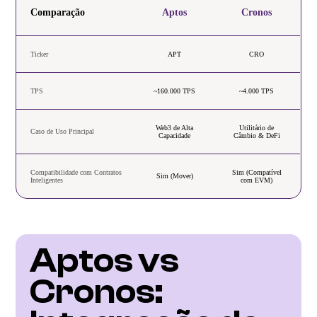
Comparação
Aptos
Cronos
Ticker
APT
CRO
TPS
~160.000 TPS
~4.000 TPS
Web3 de Alta
Utilitário de
Caso de Uso Principal
Capacidade
Câmbio & DeFi
Compatibilidade com Contratos
Sim (Compatível
Sim (Mover)
Inteligentes
com EVM)
Aptos vs 
Cronos: 