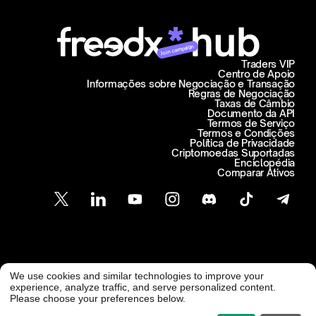
Join campaign
Traders VIP
Centro de Apoio
Informações sobre Negociação e Transação
Regras de Negociação
Taxas de Câmbio
Documento da API
Termos de Serviço
Termos e Condições
Política de Privacidade
Criptomoedas Suportadas
Enciclopédia
Comparar Ativos
Atendimento ao Cliente
We use cookies and similar technologies to improve your
@ Freedx 2026
support@freedx.com
experience, analyze traffic, and serve personalized content.
Please choose your preferences below.