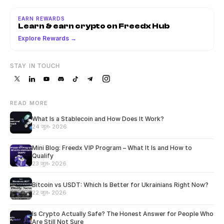
EARN REWARDS
Learn & earn crypto on Freedx Hub
Explore Rewards →
STAY IN TOUCH
READ MORE
What Is a Stablecoin and How Does It Work?
24 जुल॰ 2026
Mini Blog: Freedx VIP Program – What It Is and How to
Qualify
23 जुल॰ 2026
Bitcoin vs USDT: Which Is Better for Ukrainians Right Now?
22 जुल॰ 2026
Is Crypto Actually Safe? The Honest Answer for People Who
Are Still Not Sure