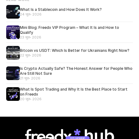
What Is a Stablecoin and How Does It Work?
24 जुल॰ 2026
Mini Blog: Freedx VIP Program – What It Is and How to
Qualify
23 जुल॰ 2026
Bitcoin vs USDT: Which Is Better for Ukrainians Right Now?
22 जुल॰ 2026
Is Crypto Actually Safe? The Honest Answer for People Who
Are Still Not Sure
21 जुल॰ 2026
What Is Spot Trading and Why It Is the Best Place to Start
on Freedx
20 जुल॰ 2026
Join campaign