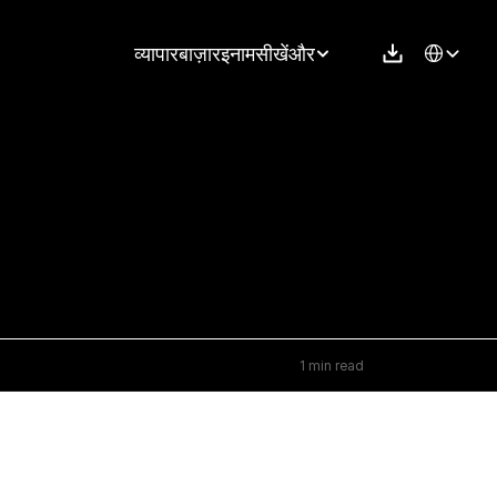
Select Langu
व्यापार
बाज़ार
इनाम
सीखें
और
1 min read