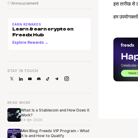
01
Annoucement
इस तारीख से ट
हम उपयोगकर्ता
EARN REWARDS
Learn & earn crypto on 
Freedx Hub
Explore Rewards →
STAY IN TOUCH
READ MORE
What Is a Stablecoin and How Does It
Work?
24 जुल॰ 2026
Mini Blog: Freedx VIP Program – What
It Is and How to Qualify