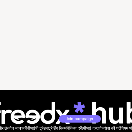
Join campaign
 और लेनदेन जानकारी
वीआईपी ट्रेडर्स
ट्रेडिंग नियम
विनिमय दरें
एपीआई दस्तावेज़
सेवा की शर्तें
नियम और 