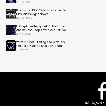
23 जुल॰ 2026
Bitcoin vs USDT: Which Is Better for
Ukrainians Right Now?
22 जुल॰ 2026
Is Crypto Actually Safe? The Honest
Answer for People Who Are Still Not
Sure
21 जुल॰ 2026
What Is Spot Trading and Why It Is
the Best Place to Start on Freedx
20 जुल॰ 2026
समर्थन केंद्र
व्यापार