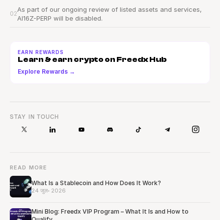
As part of our ongoing review of listed assets and services, 
02
AI16Z-PERP will be disabled.
EARN REWARDS
Learn & earn crypto on Freedx Hub
Explore Rewards →
STAY IN TOUCH
READ MORE
What Is a Stablecoin and How Does It Work?
24 जुल॰ 2026
Mini Blog: Freedx VIP Program – What It Is and How to
Qualify