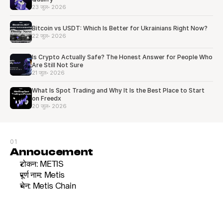
23 जुल॰ 2026
Bitcoin vs USDT: Which Is Better for Ukrainians Right Now?
22 जुल॰ 2026
Is Crypto Actually Safe? The Honest Answer for People Who
Are Still Not Sure
21 जुल॰ 2026
What Is Spot Trading and Why It Is the Best Place to Start
on Freedx
20 जुल॰ 2026
01
Annoucement
टोकन: METIS
पूर्ण नाम: Metis
चेन: Metis Chain