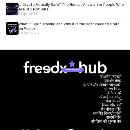
Is Crypto Actually Safe? The Honest Answer for People Who
Are Still Not Sure
21 जुल॰ 2026
What Is Spot Trading and Why It Is the Best Place to Start
on Freedx
20 जुल॰ 2026
Join campaign
वीआईपी ट्रेडर्स
समर्थन केंद्र
व्यापार और लेनदेन जानकारी
ट्रेडिंग नियम
विनिमय दरें
एपीआई दस्तावेज़
सेवा की शर्तें
नियम और शर्तें
गोपनीयता नीति
समर्थित क्रिप्टोकुरेंसी
सन्दर्भ ग्रंथ
संपत्तियों की तुलना करें