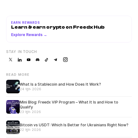
EARN REWARDS
Learn & earn crypto on Freedx Hub
Explore Rewards →
STAY IN TOUCH
READ MORE
What Is a Stablecoin and How Does It Work?
24 जुल॰ 2026
Mini Blog: Freedx VIP Program – What It Is and How to
Qualify
23 जुल॰ 2026
Bitcoin vs USDT: Which Is Better for Ukrainians Right Now?
22 जुल॰ 2026