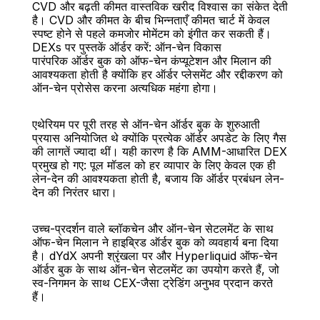
CVD और बढ़ती कीमत वास्तविक खरीद विश्वास का संकेत देती 
है। CVD और कीमत के बीच भिन्नताएँ कीमत चार्ट में केवल 
स्पष्ट होने से पहले कमजोर मोमेंटम को इंगीत कर सकती हैं।
DEXs पर पुस्तकें ऑर्डर करें: ऑन-चेन विकास
पारंपरिक ऑर्डर बुक को ऑफ-चेन कंप्यूटेशन और मिलान की 
आवश्यकता होती है क्योंकि हर ऑर्डर प्लेसमेंट और रद्दीकरण को 
ऑन-चेन प्रोसेस करना अत्यधिक महंगा होगा।
एथेरियम पर पूरी तरह से ऑन-चेन ऑर्डर बुक के शुरुआती 
प्रयास अनियोजित थे क्योंकि प्रत्येक ऑर्डर अपडेट के लिए गैस 
की लागतें ज्यादा थीं। यही कारण है कि AMM-आधारित DEX 
प्रमुख हो गए: पूल मॉडल को हर व्यापार के लिए केवल एक ही 
लेन-देन की आवश्यकता होती है, बजाय कि ऑर्डर प्रबंधन लेन-
देन की निरंतर धारा।
उच्च-प्रदर्शन वाले ब्लॉकचेन और ऑन-चेन सेटलमेंट के साथ 
ऑफ-चेन मिलान ने हाइब्रिड ऑर्डर बुक को व्यवहार्य बना दिया 
है। dYdX अपनी श्रृंखला पर और Hyperliquid ऑफ-चेन 
ऑर्डर बुक के साथ ऑन-चेन सेटलमेंट का उपयोग करते हैं, जो 
स्व-निगमन के साथ CEX-जैसा ट्रेडिंग अनुभव प्रदान करते 
हैं।