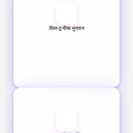
पीयर-टू-पीयर भुगतान