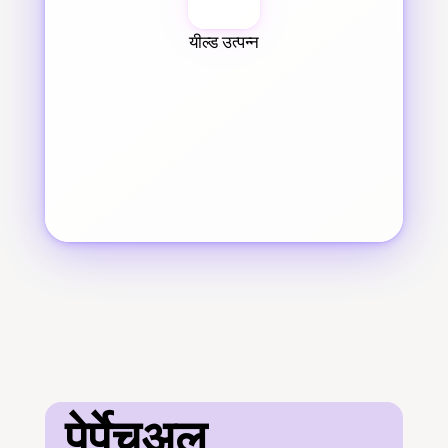
यील्ड उत्पन्न
पेर्पेचुअल 