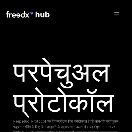
परपेचुअल 
प्रोटोकॉल
Perpetual Protocol एक विकेन्द्रीकृत वित्त प्रोटोकॉल है जो ऑन-चेन परपेचुअल 
फ्यूचर्स ट्रेडिंग के लिए बिना अनुमति के पहुंच प्रदान करता है। यह Optimism पर 