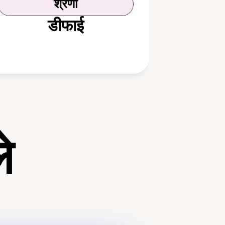
श्रेणी
डीफाई
े