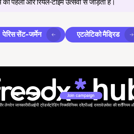
ीम की पहलों और रियल-टाइम उत्सवों से जोड़ता है।
पेरिस सेंट-जर्मेन
एटलेटिको मैड्रिड
Join campaign
 और लेनदेन जानकारी
वीआईपी ट्रेडर्स
ट्रेडिंग नियम
विनिमय दरें
एपीआई दस्तावेज़
सेवा की शर्तें
नियम और 