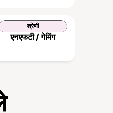
श्रेणी
एनएफटी / गेमिंग
े