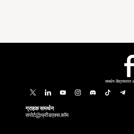
समर्थन केंद्र
व्यापार
ग्राहक समर्थन
सपोर्ट@फ्रीडएक्स.कॉम