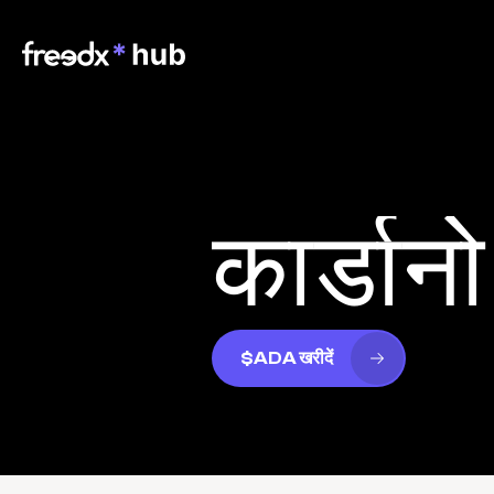
कार्डानो
$ADA खरीदें