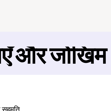
ाएँ और जोखिम
न सहमति