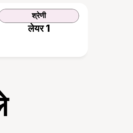
श्रेणी
लेयर 1
े