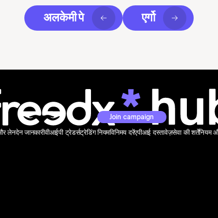
अलकेमी पे
एर्गो
Join campaign
 और लेनदेन जानकारी
वीआईपी ट्रेडर्स
ट्रेडिंग नियम
विनिमय दरें
एपीआई दस्तावेज़
सेवा की शर्तें
नियम और 