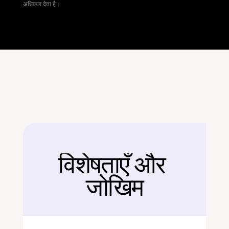
अधिकार देता है।
विशेषताएँ और 
बैक
जोखिम