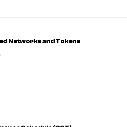
ed Networks and Tokens
a
s