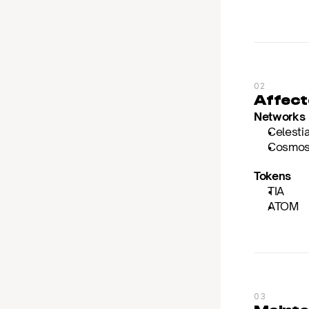
02
Affect
Networks
Celesti
Cosmo
Tokens
TIA
ATOM
03