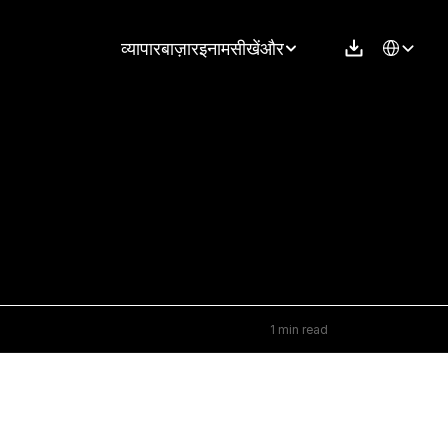
Select Langu
व्यापार
बाज़ार
इनाम
सीखें
और
1 min read