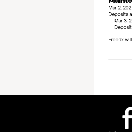
Mainte
Mar 2, 202
Deposits a
Mar 3, 
Deposits
Freedx wil