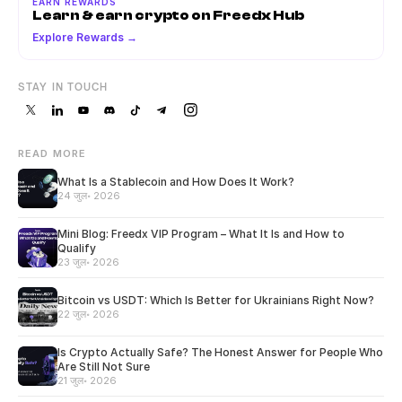
EARN REWARDS
Learn & earn crypto on Freedx Hub
Explore Rewards →
STAY IN TOUCH
READ MORE
What Is a Stablecoin and How Does It Work?
24 जुल॰ 2026
Mini Blog: Freedx VIP Program – What It Is and How to
Qualify
23 जुल॰ 2026
Bitcoin vs USDT: Which Is Better for Ukrainians Right Now?
22 जुल॰ 2026
Is Crypto Actually Safe? The Honest Answer for People Who
Are Still Not Sure
21 जुल॰ 2026